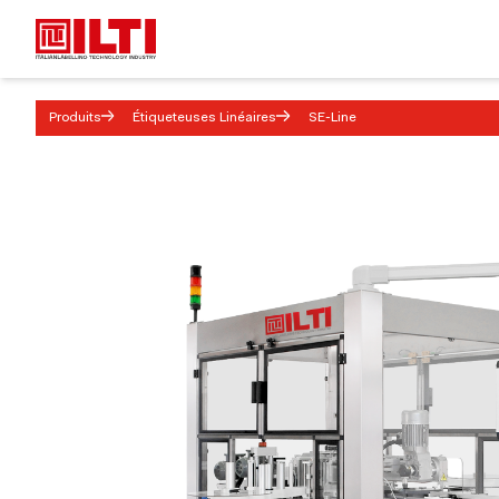
Produits
Étiqueteuses Linéaires
SE-Line